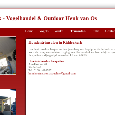
 - Vogelhandel & Outdoor Henk van Os
Home
Vogels
Winkel
Trimsalon
Links
Contac
Hondentrimsalon in Ridderkerk
Hondentrimsalon Jacqueline is al jarenlang een begrip in Ridderkerk en 
Voor de complete vachtverzorging van Uw hond of kat bent u bij Jacqueli
Jacqueline is rijksgediplomeerd en lid van ABHB.
Hondentrimsalon Jacqueline
Amaliastraat 28
Ridderkerk
Tel: 0180 - 414787
hondentrimsalonjacqueline@gmail.com