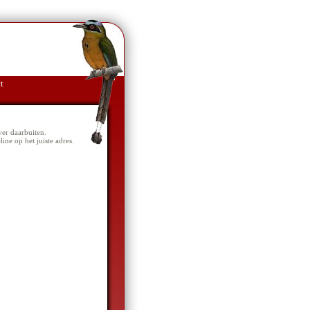
t
ver daarbuiten.
ne op het juiste adres.